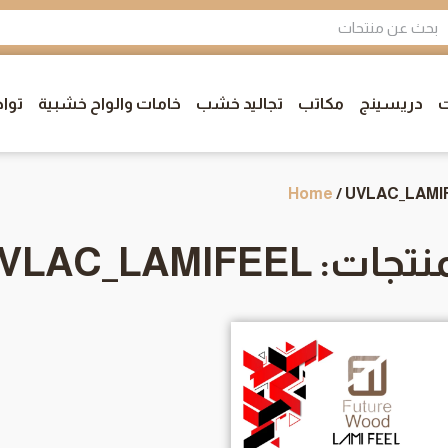
ت
دريسينج
مكاتب
تجاليد خشب
خامات والواح خشبية
توا
Home
/ UVLAC_LAMI
جات: UVLAC_LAMIFEEL