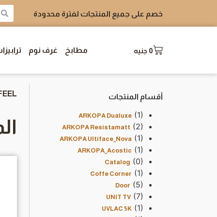
خصم على جميع المنتجات لفترة محدودة
مطابخ
غرف نوم
ترابيزا
0
جنيه
FEEL
أقسام المنتجات
(1)
ARKOPA Dualuxe
المنت
(2)
ARKOPA Resistamatt
(1)
ARKOPA Ultiface_Nova
(1)
ARKOPA_Acostic
(0)
Catalog
(1)
Coffe Corner
(5)
Door
(7)
UNIT TV
(1)
UVLAC 5K