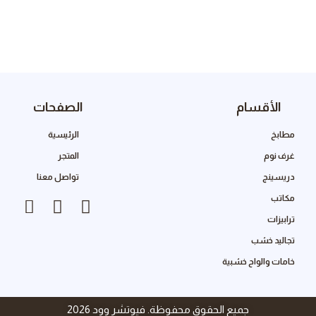
الأقسام
الصفحات
مطابخ
الرئيسية
غرف نوم
المتجر
دريسينج
تواصل معنا
مكاتب
ترابيزات
تجاليد خشب
خامات والواح خشبية
جميع الحقوق محفوظة. فيوتشر وود 2026