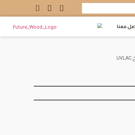
صل معنا
UV