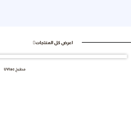
اعرض كل المنتجات
مطبخ UVlac