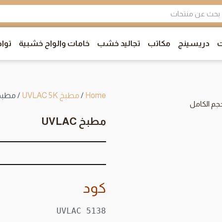
ت
دريسينج
مكاتب
تجاليد خشب
خامات والواح خشبية
توا
Home
/
مطبخ UVLAC 5K
/ مطبخ LAC
جم الكامل
مطبخ UVLAC
كود
UVLAC 5138