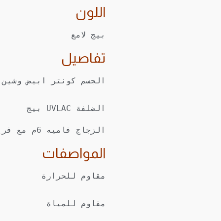
اللون
بيج لامع
تفاصيل
الضلفة UVLAC بيج
الزجاج فاميه 6م مع فريم المونيوم اسود
المواصفات