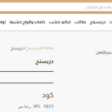
ت
دريسينج
مكاتب
تجاليد خشب
خامات والواح خشبية
توا
Home
/
دريسينج
/ دريسنج
جم الكامل
دريسنج
كود
HPL 5023 رخامي
