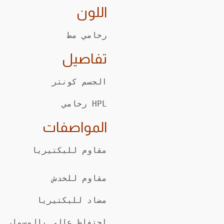
اللون
رخامي مط

تفاصيل
الجسم كونتر
HPL رخامي
المواصفات
مقاوم للخدش
مضاد للبكتيريا
احتفاظ عالي بالمسمار